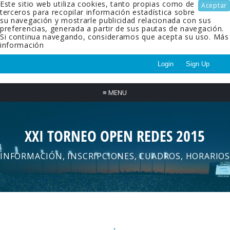
Este sitio web utiliza cookies, tanto propias como de
Aceptar
terceros para recopilar información estadística sobre
su navegación y mostrarle publicidad relacionada con sus
preferencias, generada a partir de sus pautas de navegación.
Si continua navegando, consideramos que acepta su uso.
Más
información
Login
Sign Up
≡
MENU
XXI TORNEO OPEN REDES 2015
INFORMACIÓN, INSCRIPCIONES, CUADROS, HORARIOS
.