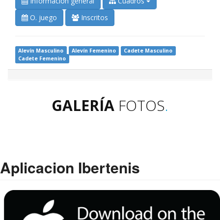
Información general
Cuadros
O. juego
Inscritos
Alevín Masculino
Alevín Femenino
Cadete Masculino
Cadete Femenino
GALERÍA
FOTOS
.
Aplicacion Ibertenis