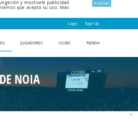
avegación y mostrarle publicidad
Aceptar
ideramos que acepta su uso.
Más
Login
Sign Up
NES
JUGADORES
CLUBS
TIENDA
 DE NOIA
×