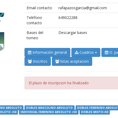
Email contacto
rafapazosgarcia@gmail.com
Teléfono
649022288
contacto
Bases del
Descargar bases
torneo
Información general
Cuadros
O. ju
Inscritos
listas aceptacion
Error:
El plazo de inscripcion ha finalizado
NINO ABSOLUTO
DOBLES MASCULINO ABSOLUTO
DOBLES FEMENINO ABSOLU
SOLUTO +50
INDIVIDUAL FEMENINO ABSOLUTO +50
DOBLES MIXTO+50