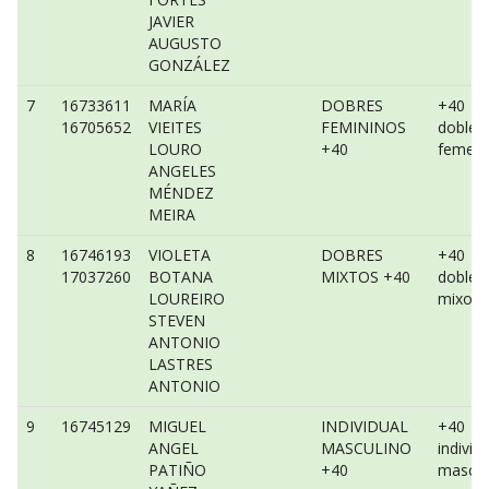
JAVIER
AUGUSTO
GONZÁLEZ
7
16733611
MARÍA
DOBRES
+40
16705652
VIEITES
FEMININOS
dobles
LOURO
+40
femeni
ANGELES
MÉNDEZ
MEIRA
8
16746193
VIOLETA
DOBRES
+40
17037260
BOTANA
MIXTOS +40
dobles
LOUREIRO
mixo
STEVEN
ANTONIO
LASTRES
ANTONIO
9
16745129
MIGUEL
INDIVIDUAL
+40
ANGEL
MASCULINO
individ
PATIÑO
+40
mascul