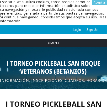
Este sitio web utiliza cookies, tanto propias como de
Aceptar
terceros para recopilar información estadística sobre
su navegación y mostrarle publicidad relacionada con sus
preferencias, generada a partir de sus pautas de navegación.
Si continua navegando, consideramos que acepta su uso.
Más
información
Login
Sign Up
≡
MENU
I TORNEO PICKLEBALL SAN ROQUE
VETERANOS (BETANZOS)
INFORMACIÓN, INSCRIPCIONES, CUADROS, HORARIOS
I TORNEO PICKLEBALL SAN