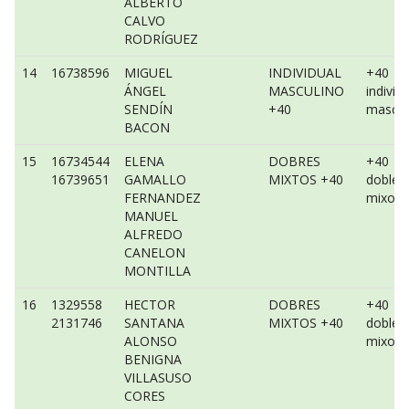
ALBERTO
CALVO
RODRÍGUEZ
14
16738596
MIGUEL
INDIVIDUAL
+40
ÁNGEL
MASCULINO
individ
SENDÍN
+40
mascul
BACON
15
16734544
ELENA
DOBRES
+40
16739651
GAMALLO
MIXTOS +40
dobles
FERNANDEZ
mixo
MANUEL
ALFREDO
CANELON
MONTILLA
16
1329558
HECTOR
DOBRES
+40
2131746
SANTANA
MIXTOS +40
dobles
ALONSO
mixo
BENIGNA
VILLASUSO
CORES