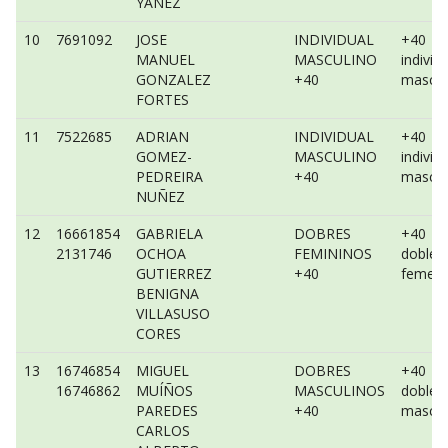
YAÑEZ
10
7691092
JOSE
INDIVIDUAL
+40
MANUEL
MASCULINO
individ
GONZALEZ
+40
mascul
FORTES
11
7522685
ADRIAN
INDIVIDUAL
+40
GOMEZ-
MASCULINO
individ
PEDREIRA
+40
mascul
NUÑEZ
12
16661854
GABRIELA
DOBRES
+40
2131746
OCHOA
FEMININOS
dobles
GUTIERREZ
+40
femeni
BENIGNA
VILLASUSO
CORES
13
16746854
MIGUEL
DOBRES
+40
16746862
MUÍÑOS
MASCULINOS
dobles
PAREDES
+40
mascul
CARLOS