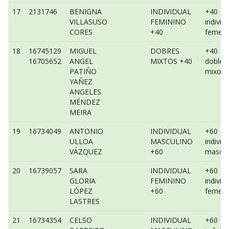
17
2131746
BENIGNA
INDIVIDUAL
+40
VILLASUSO
FEMININO
individ
CORES
+40
femeni
18
16745129
MIGUEL
DOBRES
+40
16705652
ANGEL
MIXTOS +40
dobles
PATIÑO
mixo
YAÑEZ
ANGELES
MÉNDEZ
MEIRA
19
16734049
ANTONIO
INDIVIDUAL
+60
ULLOA
MASCULINO
individ
VÁZQUEZ
+60
mascul
20
16739057
SARA
INDIVIDUAL
+60
GLORIA
FEMININO
individ
LÓPEZ
+60
femeni
LASTRES
21
16734354
CELSO
INDIVIDUAL
+60