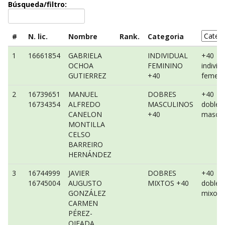
Búsqueda/filtro:
#
N. lic.
Nombre
Rank.
Categoria
1
16661854
GABRIELA
INDIVIDUAL
+40
OCHOA
FEMININO
individ
GUTIERREZ
+40
femeni
2
16739651
MANUEL
DOBRES
+40
16734354
ALFREDO
MASCULINOS
dobles
CANELON
+40
mascul
MONTILLA
CELSO
BARREIRO
HERNÁNDEZ
3
16744999
JAVIER
DOBRES
+40
16745004
AUGUSTO
MIXTOS +40
dobles
GONZÁLEZ
mixo
CARMEN
PÉREZ-
OJEADA