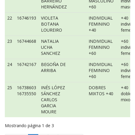
BARREIRO
MASCULINO
individ
HERNÁNDEZ
+60
mascul
22
16746193
VIOLETA
INDIVIDUAL
+40
BOTANA
FEMININO
individ
LOUREIRO
+40
femeni
23
16744668
NATALIA
INDIVIDUAL
+60
UCHA
FEMININO
individ
SANCHEZ
+60
femeni
24
16742167
BEGOÑA DE
INDIVIDUAL
+60
ARRIBA
FEMININO
individ
+60
femeni
25
16738603
INÉS LÓPEZ
DOBRES
+40
16735550
SÁNCHEZ
MIXTOS +40
dobles
CARLOS
mixo
GARCIA
MOURE
Mostrando página 1 de 3