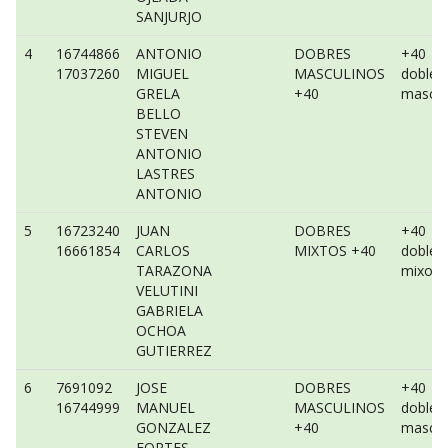
SANJURJO
4
16744866
ANTONIO
DOBRES
+40
17037260
MIGUEL
MASCULINOS
dobles
GRELA
+40
mascul
BELLO
STEVEN
ANTONIO
LASTRES
ANTONIO
5
16723240
JUAN
DOBRES
+40
16661854
CARLOS
MIXTOS +40
dobles
TARAZONA
mixo
VELUTINI
GABRIELA
OCHOA
GUTIERREZ
6
7691092
JOSE
DOBRES
+40
16744999
MANUEL
MASCULINOS
dobles
GONZALEZ
+40
mascul
FORTES