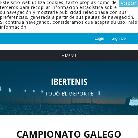
Este sitio web utiliza cookies, tanto propias como de
Aceptar
terceros para recopilar información estadística sobre
su navegación y mostrarle publicidad relacionada con sus
preferencias, generada a partir de sus pautas de navegación.
Si continua navegando, consideramos que acepta su uso.
Más
información
Login
Sign Up
≡
MENU
IBERTENIS
TODO EL DEPORTE
CAMPIONATO GALEGO