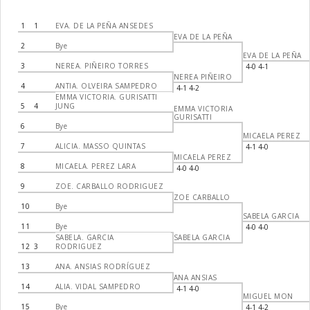
1
1
EVA. DE LA PEÑA ANSEDES
EVA DE LA PEÑA
2
Bye
EVA DE LA PEÑA
3
NEREA. PIÑEIRO TORRES
4-0 4-1
NEREA PIÑEIRO
4
ANTIA. OLVEIRA SAMPEDRO
4-1 4-2
EMMA VICTORIA. GURISATTI
5
4
JUNG
EMMA VICTORIA
GURISATTI
6
Bye
MICAELA PEREZ
7
ALICIA. MASSO QUINTAS
4-1 4-0
MICAELA PEREZ
8
MICAELA. PEREZ LARA
4-0 4-0
9
ZOE. CARBALLO RODRIGUEZ
ZOE CARBALLO
10
Bye
SABELA GARCIA
11
Bye
4-0 4-0
SABELA. GARCIA
SABELA GARCIA
12
3
RODRIGUEZ
13
ANA. ANSIAS RODRÍGUEZ
ANA ANSIAS
14
ALIA. VIDAL SAMPEDRO
4-1 4-0
MIGUEL MON
15
Bye
4-1 4-2