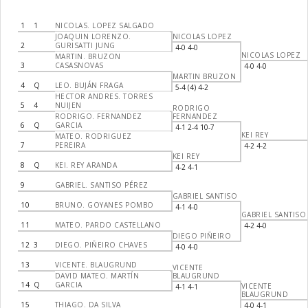
1
1
NICOLAS. LOPEZ SALGADO
JOAQUIN LORENZO.
NICOLAS LOPEZ
2
GURISATTI JUNG
4-0 4-0
NICOLAS LOPEZ
MARTIN. BRUZON
3
CASASNOVAS
4-0 4-0
MARTIN BRUZON
4
Q
LEO. BUJÁN FRAGA
5-4 (4) 4-2
HECTOR ANDRES. TORRES
5
4
NUIJEN
RODRIGO
RODRIGO. FERNANDEZ
FERNANDEZ
6
Q
GARCIA
4-1 2-4 10-7
KEI REY
MATEO. RODRIGUEZ
7
PEREIRA
4-2 4-2
KEI REY
8
Q
KEI. REY ARANDA
4-2 4-1
9
GABRIEL. SANTISO PÉREZ
GABRIEL SANTISO
10
BRUNO. GOYANES POMBO
4-1 4-0
GABRIEL SANTISO
11
MATEO. PARDO CASTELLANO
4-2 4-0
DIEGO PIÑEIRO
12
3
DIEGO. PIÑEIRO CHAVES
4-0 4-0
13
VICENTE. BLAUGRUND
VICENTE
DAVID MATEO. MARTÍN
BLAUGRUND
14
Q
GARCIA
VICENTE
4-1 4-1
BLAUGRUND
15
THIAGO. DA SILVA
4-0 4-1