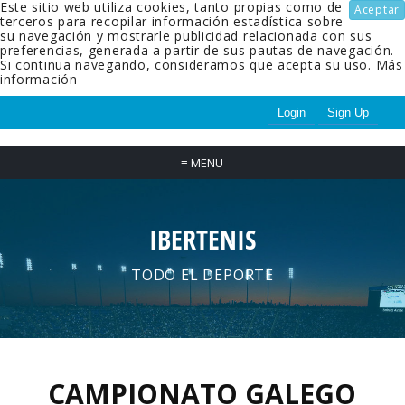
Este sitio web utiliza cookies, tanto propias como de
Aceptar
terceros para recopilar información estadística sobre
su navegación y mostrarle publicidad relacionada con sus
preferencias, generada a partir de sus pautas de navegación.
Si continua navegando, consideramos que acepta su uso.
Más
información
Login
Sign Up
≡
MENU
IBERTENIS
TODO EL DEPORTE
CAMPIONATO GALEGO