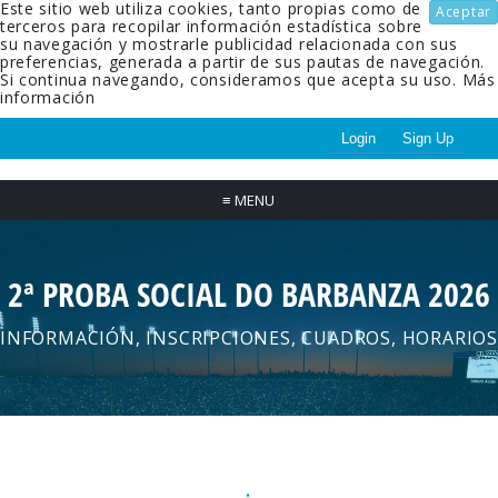
Este sitio web utiliza cookies, tanto propias como de
Aceptar
terceros para recopilar información estadística sobre
su navegación y mostrarle publicidad relacionada con sus
preferencias, generada a partir de sus pautas de navegación.
Si continua navegando, consideramos que acepta su uso.
Más
información
Login
Sign Up
≡
MENU
2ª PROBA SOCIAL DO BARBANZA 2026
INFORMACIÓN, INSCRIPCIONES, CUADROS, HORARIOS
.