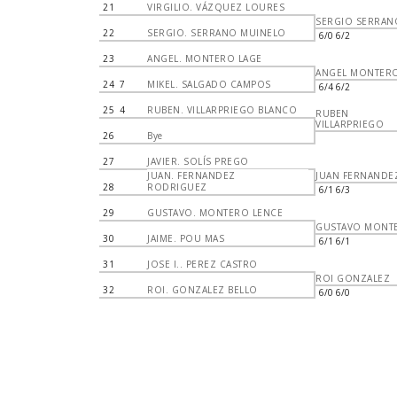
21
VIRGILIO. VÁZQUEZ LOURES
SERGIO SERRAN
22
SERGIO. SERRANO MUINELO
6/0 6/2
23
ANGEL. MONTERO LAGE
ANGEL MONTER
24
7
MIKEL. SALGADO CAMPOS
6/4 6/2
25
4
RUBEN. VILLARPRIEGO BLANCO
RUBEN
VILLARPRIEGO
26
Bye
27
JAVIER. SOLÍS PREGO
JUAN. FERNANDEZ
JUAN FERNANDE
28
RODRIGUEZ
6/1 6/3
29
GUSTAVO. MONTERO LENCE
GUSTAVO MONT
30
JAIME. POU MAS
6/1 6/1
31
JOSE I.. PEREZ CASTRO
ROI GONZALEZ
32
ROI. GONZALEZ BELLO
6/0 6/0