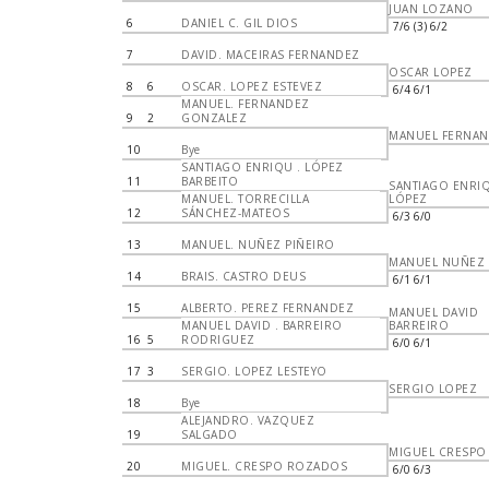
JUAN LOZANO
6
DANIEL C. GIL DIOS
7/6 (3) 6/2
7
DAVID. MACEIRAS FERNANDEZ
OSCAR LOPEZ
8
6
OSCAR. LOPEZ ESTEVEZ
6/4 6/1
MANUEL. FERNANDEZ
9
2
GONZALEZ
MANUEL FERNA
10
Bye
SANTIAGO ENRIQU . LÓPEZ
11
BARBEITO
SANTIAGO ENRI
MANUEL. TORRECILLA
LÓPEZ
12
SÁNCHEZ-MATEOS
6/3 6/0
13
MANUEL. NUÑEZ PIÑEIRO
MANUEL NUÑEZ
14
BRAIS. CASTRO DEUS
6/1 6/1
15
ALBERTO. PEREZ FERNANDEZ
MANUEL DAVID
MANUEL DAVID . BARREIRO
BARREIRO
16
5
RODRIGUEZ
6/0 6/1
17
3
SERGIO. LOPEZ LESTEYO
SERGIO LOPEZ
18
Bye
ALEJANDRO. VAZQUEZ
19
SALGADO
MIGUEL CRESPO
20
MIGUEL. CRESPO ROZADOS
6/0 6/3