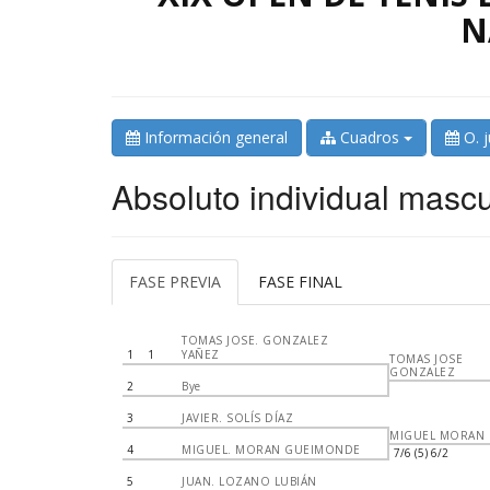
N
Información general
Cuadros
O. 
Absoluto individual mascu
FASE PREVIA
FASE FINAL
TOMAS JOSE. GONZALEZ
1
1
YAÑEZ
TOMAS JOSE
GONZALEZ
2
Bye
3
JAVIER. SOLÍS DÍAZ
MIGUEL MORAN
4
MIGUEL. MORAN GUEIMONDE
7/6 (5) 6/2
5
JUAN. LOZANO LUBIÁN