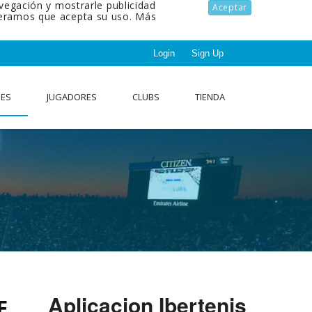
avegación y mostrarle publicidad
Aceptar
ideramos que acepta su uso.
Más
Login
Sign Up
NES
JUGADORES
CLUBS
TIENDA
Aplicacion Ibertenis
E