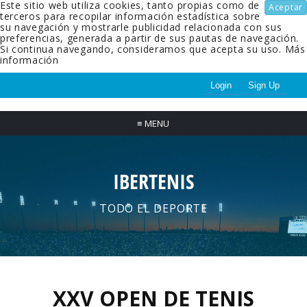
Este sitio web utiliza cookies, tanto propias como de
Aceptar
terceros para recopilar información estadística sobre
su navegación y mostrarle publicidad relacionada con sus
preferencias, generada a partir de sus pautas de navegación.
Si continua navegando, consideramos que acepta su uso.
Más
información
Login
Sign Up
≡
MENU
IBERTENIS
TODO EL DEPORTE
XXV OPEN DE TENIS