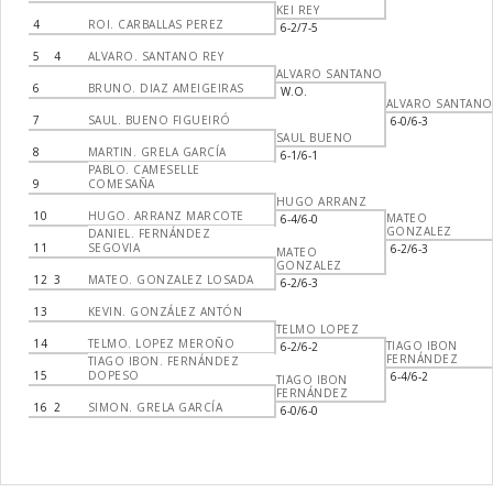
KEI REY
4
ROI. CARBALLAS PEREZ
6-2/7-5
5
4
ALVARO. SANTANO REY
ALVARO SANTANO
6
BRUNO. DIAZ AMEIGEIRAS
W.O.
ALVARO SANTANO
7
SAUL. BUENO FIGUEIRÓ
6-0/6-3
SAUL BUENO
8
MARTIN. GRELA GARCÍA
6-1/6-1
PABLO. CAMESELLE
9
COMESAÑA
HUGO ARRANZ
10
HUGO. ARRANZ MARCOTE
MATEO
6-4/6-0
GONZALEZ
DANIEL. FERNÁNDEZ
11
SEGOVIA
6-2/6-3
MATEO
GONZALEZ
12
3
MATEO. GONZALEZ LOSADA
6-2/6-3
13
KEVIN. GONZÁLEZ ANTÓN
TELMO LOPEZ
14
TELMO. LOPEZ MEROÑO
TIAGO IBON
6-2/6-2
FERNÁNDEZ
TIAGO IBON. FERNÁNDEZ
15
DOPESO
6-4/6-2
TIAGO IBON
FERNÁNDEZ
16
2
SIMON. GRELA GARCÍA
6-0/6-0