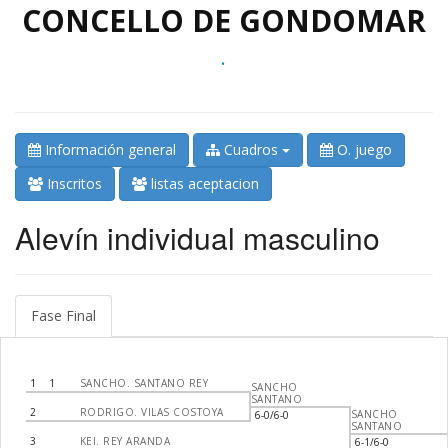
CONCELLO DE GONDOMAR
.
Información general
Cuadros
O. juego
Inscritos
listas aceptacion
Alevín individual masculino
Fase Final
1
1
SANCHO. SANTANO REY
SANCHO
SANTANO
2
RODRIGO. VILAS COSTOYA
SANCHO
6-0/6-0
SANTANO
3
KEI. REY ARANDA
6-1/6-0