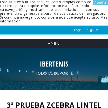
Este sitio web utiliza cookies, tanto propias como de
Aceptar
terceros para recopilar información estadística sobre
su navegación y mostrarle publicidad relacionada con sus
preferencias, generada a partir de sus pautas de navegación.
Si continua navegando, consideramos que acepta su uso.
Más
información
Login
Sign Up
≡
MENU
IBERTENIS
TODO EL DEPORTE
3ª PRUEBA ZCEBRA LINTEL