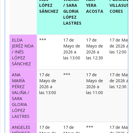
LÓPEZ
/ SARA
YERA
VILLASUSO
SÁNCHEZ
GLORIA
ACOSTA
CORES
LÓPEZ
LASTRES
ELDA
***
17 de
17 de
17 de Mayo
JERÉZ NOA
Mayo de
Mayo de
de 2026 a
/ INÉS
2026 a
2026 a
las 12:00
LÓPEZ
las 13:00
las 12:30
SÁNCHEZ
ANA
17 de
***
17 de
17 de Mayo
MARÍA
Mayo de
Mayo de
de 2026 a
PÉREZ
2026 a
2026 a
las 12:30
VALIÑA /
las 13:00
las 11:00
SARA
GLORIA
LÓPEZ
LASTRES
ANGELES
17 de
17 de
***
17 de Mayo