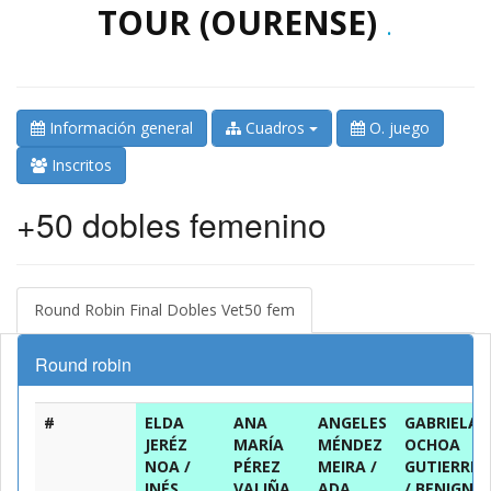
TOUR (OURENSE)
.
Información general
Cuadros
O. juego
Inscritos
+50 dobles femenino
Round Robin Final Dobles Vet50 fem
Round robin
#
ELDA
ANA
ANGELES
GABRIELA
JERÉZ
MARÍA
MÉNDEZ
OCHOA
NOA /
PÉREZ
MEIRA /
GUTIERREZ
INÉS
VALIÑA
ADA
/ BENIGNA