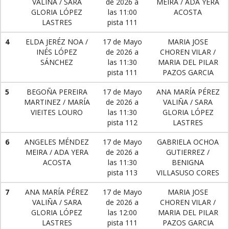
VALIÑA / SARA
de 2026 a
MEIRA / ADA YERA
GLORIA LÓPEZ
las 11:00
ACOSTA
LASTRES
pista 111
4
ELDA JERÉZ NOA /
17 de Mayo
MARIA JOSE
INÉS LÓPEZ
de 2026 a
CHOREN VILAR /
SÁNCHEZ
las 11:30
MARIA DEL PILAR
pista 111
PAZOS GARCIA
5
BEGOÑA PEREIRA
17 de Mayo
ANA MARÍA PÉREZ
MARTINEZ / MARÍA
de 2026 a
VALIÑA / SARA
VIEITES LOURO
las 11:30
GLORIA LÓPEZ
pista 112
LASTRES
6
ANGELES MÉNDEZ
17 de Mayo
GABRIELA OCHOA
MEIRA / ADA YERA
de 2026 a
GUTIERREZ /
ACOSTA
las 11:30
BENIGNA
pista 113
VILLASUSO CORES
7
ANA MARÍA PÉREZ
17 de Mayo
MARIA JOSE
VALIÑA / SARA
de 2026 a
CHOREN VILAR /
GLORIA LÓPEZ
las 12:00
MARIA DEL PILAR
LASTRES
pista 111
PAZOS GARCIA