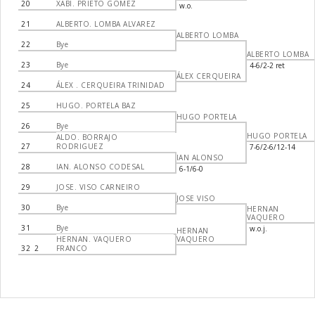
20
XABI. PRIETO GÓMEZ
w.o.
21
ALBERTO. LOMBA ALVAREZ
ALBERTO LOMBA
22
Bye
ALBERTO LOMBA
23
Bye
4-6/2-2 ret
ÁLEX CERQUEIRA
24
ÁLEX . CERQUEIRA TRINIDAD
25
HUGO. PORTELA BAZ
HUGO PORTELA
26
Bye
HUGO PORTELA
ALDO. BORRAJO
27
RODRIGUEZ
7-6/2-6/12-14
IAN ALONSO
28
IAN. ALONSO CODESAL
6-1/6-0
29
JOSE. VISO CARNEIRO
JOSE VISO
30
Bye
HERNAN
VAQUERO
31
Bye
w.o.j.
HERNAN
HERNAN. VAQUERO
VAQUERO
32
2
FRANCO