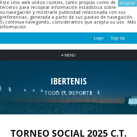
Este sitio web utiliza cookies, tanto propias como de
Aceptar
terceros para recopilar información estadística sobre
su navegación y mostrarle publicidad relacionada con sus
preferencias, generada a partir de sus pautas de navegación.
Si continua navegando, consideramos que acepta su uso.
Más
información
Login
Sign Up
≡
MENU
IBERTENIS
TODO EL DEPORTE
TORNEO SOCIAL 2025 C.T.