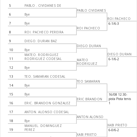
5
PABLO . CIVIDANES DE
PABLO CIVIDANES
6
Bye
ROI PACHECO
7
Bye
6-1/6-3
ROI PACHECO
8
ROI. PACHECO PEREIRA
9
DIEGO. DURAN BAZ
DIEGO DURAN
10
Bye
DIEGO DURAN
MATEO. RODRIGUEZ
11
RODRIGUEZ CODESAL
6-1/6-2
MATEO
RODRIGUEZ
12
Bye
13
TEO. SAMARAN CODESAL
TEO SAMARAN
14
Bye
15
Bye
16/08 12:30-
pista Pista tenis
ERIC BRANDON
16
ERIC. BRANDON GONZALEZ
1
17
ANTON. ALONSO CODESAL
ANTON ALONSO
18
Bye
XABI PRIETO
MANUEL. DOMINGUEZ
19
PEREZ
6-0/6-2
XABI PRIETO