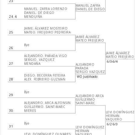
23
MANUEL ZAFRA
MANUEL. ZAFRA LORENZO
DANIEL DE DIEGO
DANIEL. DE DIEGO
24
4
MENDUIÑA
JAIME. ÁLVAREZ MOSTEIRO
25
MATEO. FREIJEIRO PEDREIRA
JAIME ÁLVAREZ
MATEO FREIJEIRO
Bye
26
JAIME ÁLVAREZ
ALEJANDRO. PARADA VIGO
MATEO FREIJEIRO
SERGIO. VAZQUEZ
6/3-6/4
27
MENDAÑA
ALEJANDRO
PARADA
SERGIO VAZQUEZ
DIEGO. BECERRA FETEIRA
WO Justificado
28
ALEX. FEBREIRO GUZMAN
Bye
29
ALEJANDRO ARCA
GUILLERMO
ALEJANDRO. ARCA ALFONSIN
SAINT-MARC
GUILLERMO. SAINT-MARC
30
MIERES
LEVI DOMÍNGUEZ
HERNAN
VAQUERO
Bye
6/2 6/3
31
LEVI DOMÍNGUEZ
HERNAN
LEVI. DOMÍNGUEZ OLIVARES
VAQUERO