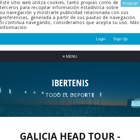
Este sitio web utiliza cookies, tanto propias como de
Aceptar
terceros para recopilar información estadística sobre
su navegación y mostrarle publicidad relacionada con sus
preferencias, generada a partir de sus pautas de navegación.
Si continua navegando, consideramos que acepta su uso.
Más
información
Login
Sign Up
≡
MENU
IBERTENIS
TODO EL DEPORTE
GALICIA HEAD TOUR -