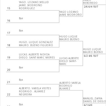
PABLO
YAGO. LOZANO MELLID
REBOREDO
JAIME. MODROÑO
2/6 6/4 10/7
15
RODRÍGUEZ
YAGO LOZANO
JAIME MODROÑO
Bye
16
Bye
17
HUGO LUQUE
MAURO BUENO
HUGO. LUQUE GONZALEZ
18
MAURO. BUENO FIGUEIRO
HUGO LUQUE
MAURO BUENO
LUCAS. ALBERTE NOVOA
6/2 4/6 10/7
19
DIEGO. SAINT-MARC MIERES
LUCAS ALBERTE
DIEGO SAINT-
MARC
Bye
20
Bye
21
ALBERTO VARELA
RODRIGO
ALBERTO. VARELA VIEITES
ÁLVAREZ
RODRIGO . ÁLVAREZ
22
NEGREIRA
MANUEL ZAFRA
DANIEL DE DIEG
Bye
6/1 6/0