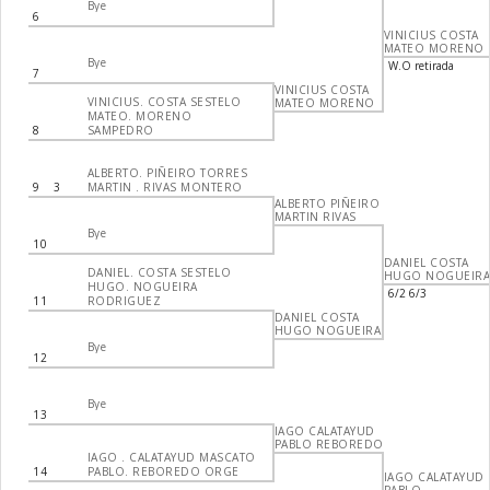
Bye
6
VINICIUS COSTA
MATEO MORENO
Bye
W.O retirada
7
VINICIUS COSTA
VINICIUS. COSTA SESTELO
MATEO MORENO
MATEO. MORENO
8
SAMPEDRO
ALBERTO. PIÑEIRO TORRES
9
3
MARTIN . RIVAS MONTERO
ALBERTO PIÑEIRO
MARTIN RIVAS
Bye
10
DANIEL COSTA
DANIEL. COSTA SESTELO
HUGO NOGUEIR
HUGO. NOGUEIRA
6/2 6/3
11
RODRIGUEZ
DANIEL COSTA
HUGO NOGUEIRA
Bye
12
Bye
13
IAGO CALATAYUD
PABLO REBOREDO
IAGO . CALATAYUD MASCATO
14
PABLO. REBOREDO ORGE
IAGO CALATAYUD