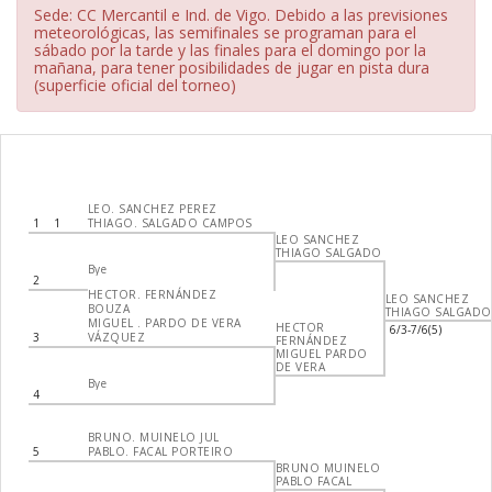
Sede: CC Mercantil e Ind. de Vigo. Debido a las previsiones
meteorológicas, las semifinales se programan para el
sábado por la tarde y las finales para el domingo por la
mañana, para tener posibilidades de jugar en pista dura
(superficie oficial del torneo)
LEO. SANCHEZ PEREZ
1
1
THIAGO. SALGADO CAMPOS
LEO SANCHEZ
THIAGO SALGADO
Bye
2
HECTOR. FERNÁNDEZ
LEO SANCHEZ
BOUZA
THIAGO SALGADO
MIGUEL . PARDO DE VERA
HECTOR
6/3-7/6(5)
3
VÁZQUEZ
FERNÁNDEZ
MIGUEL PARDO
DE VERA
Bye
4
BRUNO. MUINELO JUL
5
PABLO. FACAL PORTEIRO
BRUNO MUINELO
PABLO FACAL