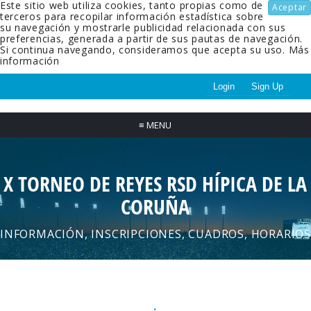
Este sitio web utiliza cookies, tanto propias como de
Aceptar
terceros para recopilar información estadística sobre
su navegación y mostrarle publicidad relacionada con sus
preferencias, generada a partir de sus pautas de navegación.
Si continua navegando, consideramos que acepta su uso.
Más
información
Login
Sign Up
≡
MENU
X TORNEO DE REYES RSD HÍPICA DE LA
CORUÑA
INFORMACIÓN, INSCRIPCIONES, CUADROS, HORARIOS
.