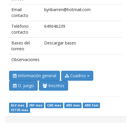
Email
byribarren@hotmail.com
contacto
Teléfono
649046239
contacto
Bases del
Descargar bases
torneo
Observaciones
Información general
Cuadros
O. juego
Inscritos
ALV mas
INF mas
CAD mas
ABS mas
ABS fem
VET35 mas