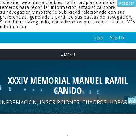
Este sitio web utiliza cookies, tanto propias como de
Aceptar
terceros para recopilar información estadística sobre
su navegación y mostrarle publicidad relacionada con sus
preferencias, generada a partir de sus pautas de navegación.
Si continua navegando, consideramos que acepta su uso.
Más
información
Login
Sign Up
≡
MENU
XXXIV MEMORIAL MANUEL RAMIL
CANIDO
INFORMACIÓN, INSCRIPCIONES, CUADROS, HORARIOS
.