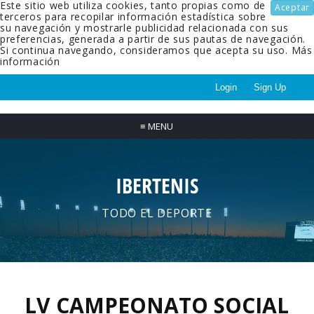
Este sitio web utiliza cookies, tanto propias como de
Aceptar
terceros para recopilar información estadística sobre
su navegación y mostrarle publicidad relacionada con sus
preferencias, generada a partir de sus pautas de navegación.
Si continua navegando, consideramos que acepta su uso.
Más
información
Login
Sign Up
≡
MENU
IBERTENIS
TODO EL DEPORTE
LV CAMPEONATO SOCIAL