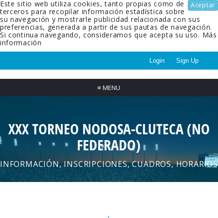
Este sitio web utiliza cookies, tanto propias como de
Aceptar
terceros para recopilar información estadística sobre
su navegación y mostrarle publicidad relacionada con sus
preferencias, generada a partir de sus pautas de navegación.
Si continua navegando, consideramos que acepta su uso.
Más
información
Login
Sign Up
≡
MENU
XXX TORNEO NODOSA-CLUTECA (NO
FEDERADO)
INFORMACIÓN, INSCRIPCIONES, CUADROS, HORARIOS
.