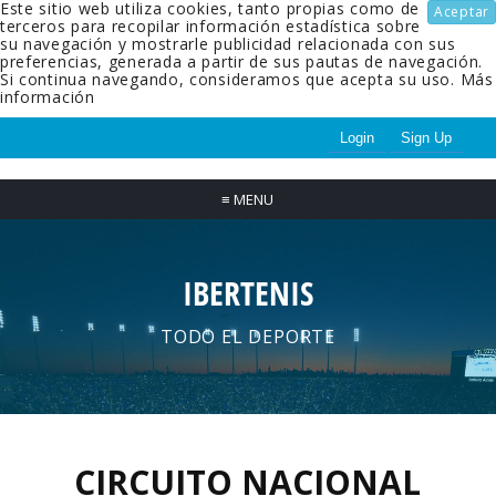
Este sitio web utiliza cookies, tanto propias como de
Aceptar
terceros para recopilar información estadística sobre
su navegación y mostrarle publicidad relacionada con sus
preferencias, generada a partir de sus pautas de navegación.
Si continua navegando, consideramos que acepta su uso.
Más
información
Login
Sign Up
≡
MENU
IBERTENIS
TODO EL DEPORTE
CIRCUITO NACIONAL