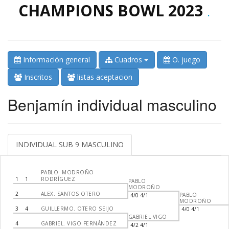
CHAMPIONS BOWL 2023
.
Información general
Cuadros
O. juego
Inscritos
listas aceptacion
Benjamín individual masculino
INDIVIDUAL SUB 9 MASCULINO
PABLO. MODROÑO
1
1
RODRÍGUEZ
PABLO
MODROÑO
2
ALEX. SANTOS OTERO
PABLO
4/0 4/1
MODROÑO
3
4
GUILLERMO. OTERO SEIJO
4/0 4/1
GABRIEL VIGO
4
GABRIEL. VIGO FERNÁNDEZ
4/2 4/1