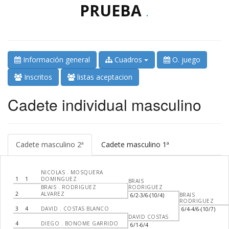
PRUEBA
.
Información general
Cuadros
O. juego
Inscritos
listas aceptacion
Cadete individual masculino
Cadete masculino 2ª
Cadete masculino 1ª
NICOLAS . MOSQUERA
1
1
DOMINGUEZ
BRAIS
BRAIS . RODRIGUEZ
RODRIGUEZ
2
ALVAREZ
BRAIS
6/2-3/6-(10/4)
RODRIGUEZ
3
4
DAVID . COSTAS BLANCO
6/4-4/6-(10/7)
DAVID COSTAS
4
DIEGO . BONOME GARRIDO
6/1-6/4