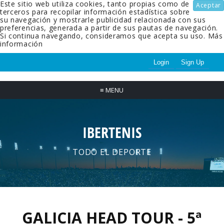
Este sitio web utiliza cookies, tanto propias como de
Aceptar
terceros para recopilar información estadística sobre
su navegación y mostrarle publicidad relacionada con sus
preferencias, generada a partir de sus pautas de navegación.
Si continua navegando, consideramos que acepta su uso.
Más
información
Login
Sign Up
≡
MENU
IBERTENIS
TODO EL DEPORTE
GALICIA HEAD TOUR - 5ª