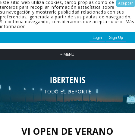
Este sitio web utiliza cookies, tanto propias como de
Aceptar
terceros para recopilar información estadística sobre
su navegación y mostrarle publicidad relacionada con sus
preferencias, generada a partir de sus pautas de navegación.
Si continua navegando, consideramos que acepta su uso.
Más
información
Login
Sign Up
≡
MENU
IBERTENIS
TODO EL DEPORTE
VI OPEN DE VERANO