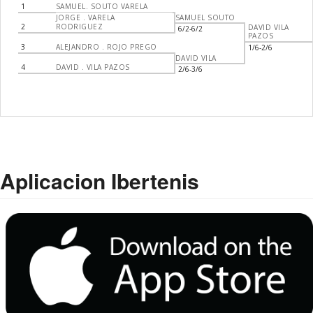
1
SAMUEL. SOUTO VARELA
JORGE . VARELA
SAMUEL SOUTO
2
RODRIGUEZ
DAVID VILA
6/2-6/2
PAZOS
3
ALEJANDRO . ROJO PREGO
1/6-2/6
DAVID VILA
4
DAVID . VILA PAZOS
2/6-3/6
Aplicacion Ibertenis