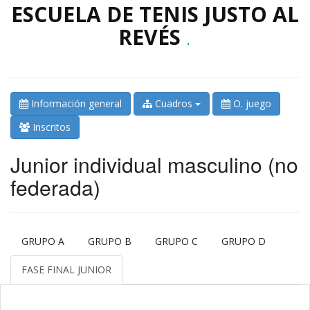
ESCUELA DE TENIS JUSTO AL
REVÉS
.
Información general
Cuadros
O. juego
Inscritos
Junior individual masculino (no
federada)
GRUPO A
GRUPO B
GRUPO C
GRUPO D
FASE FINAL JUNIOR