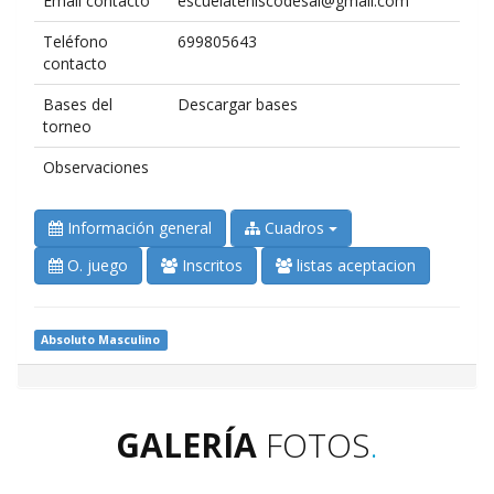
Email contacto
escuelateniscodesal@gmail.com
Teléfono
699805643
contacto
Bases del
Descargar bases
torneo
Observaciones
Información general
Cuadros
O. juego
Inscritos
listas aceptacion
Absoluto Masculino
GALERÍA
FOTOS
.