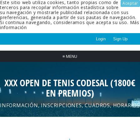
Este sitio web utiliza cookies, tanto propias como de
Aceptar
terceros para recopilar información estadística sobre
su navegación y mostrarle publicidad relacionada con sus
preferencias, generada a partir de sus pautas de navegación.
Si continua navegando, consideramos que acepta su uso.
Más
información
Login
Sign Up
≡
MENU
XXX OPEN DE TENIS CODESAL (1800€
EN PREMIOS)
INFORMACIÓN, INSCRIPCIONES, CUADROS, HORARIOS
.