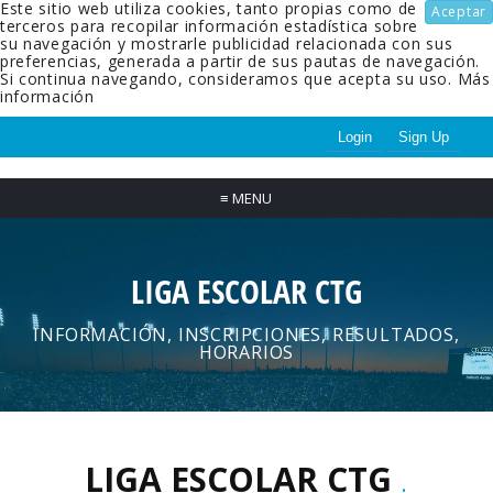
Este sitio web utiliza cookies, tanto propias como de
Aceptar
terceros para recopilar información estadística sobre
su navegación y mostrarle publicidad relacionada con sus
preferencias, generada a partir de sus pautas de navegación.
Si continua navegando, consideramos que acepta su uso.
Más
información
Login
Sign Up
≡
MENU
LIGA ESCOLAR CTG
INFORMACIÓN, INSCRIPCIONES, RESULTADOS,
HORARIOS
LIGA ESCOLAR CTG
.