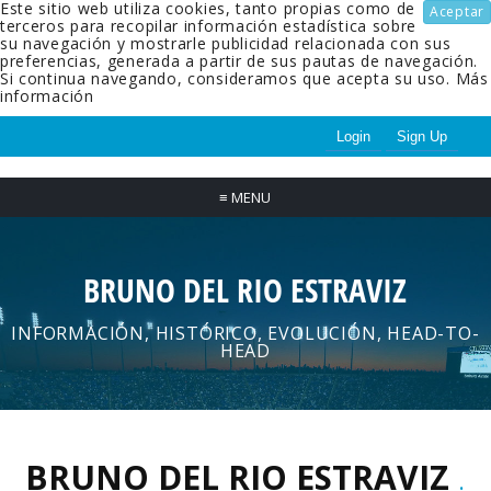
Este sitio web utiliza cookies, tanto propias como de
Aceptar
terceros para recopilar información estadística sobre
su navegación y mostrarle publicidad relacionada con sus
preferencias, generada a partir de sus pautas de navegación.
Si continua navegando, consideramos que acepta su uso.
Más
información
Login
Sign Up
≡
MENU
BRUNO DEL RIO ESTRAVIZ
INFORMACIÓN, HISTÓRICO, EVOLUCIÓN, HEAD-TO-
HEAD
BRUNO DEL RIO ESTRAVIZ
.