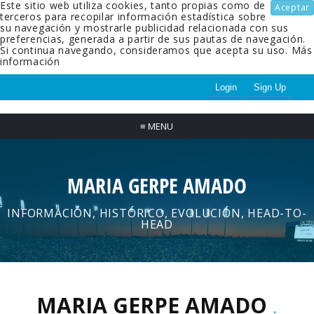
Este sitio web utiliza cookies, tanto propias como de
Aceptar
terceros para recopilar información estadística sobre
su navegación y mostrarle publicidad relacionada con sus
preferencias, generada a partir de sus pautas de navegación.
Si continua navegando, consideramos que acepta su uso.
Más
información
Login
Sign Up
≡
MENU
MARIA GERPE AMADO
INFORMACIÓN, HISTÓRICO, EVOLUCIÓN, HEAD-TO-
HEAD
MARIA GERPE AMADO
.