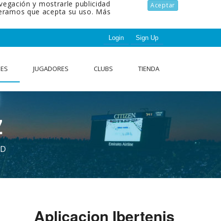
avegación y mostrarle publicidad
Aceptar
ideramos que acepta su uso.
Más
Login
Sign Up
NES
JUGADORES
CLUBS
TIENDA
Z
AD
Aplicacion Ibertenis