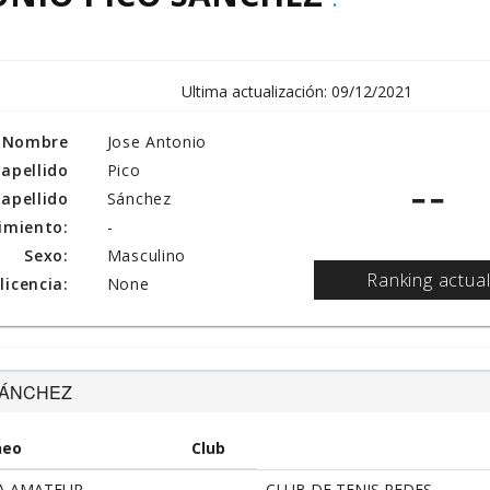
Ultima actualización: 09/12/2021
Nombre
Jose Antonio
 apellido
Pico
--
apellido
Sánchez
imiento:
-
Sexo:
Masculino
Ranking actua
icencia:
None
 SÁNCHEZ
neo
Club
NA AMATEUR
CLUB DE TENIS REDES