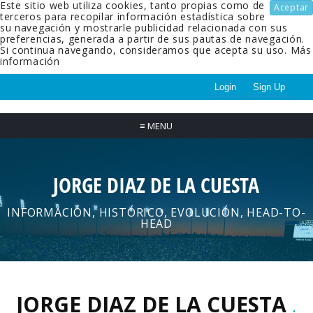
Este sitio web utiliza cookies, tanto propias como de
Aceptar
terceros para recopilar información estadística sobre
su navegación y mostrarle publicidad relacionada con sus
preferencias, generada a partir de sus pautas de navegación.
Si continua navegando, consideramos que acepta su uso.
Más
información
Login
Sign Up
≡
MENU
JORGE DIAZ DE LA CUESTA
INFORMACIÓN, HISTÓRICO, EVOLUCIÓN, HEAD-TO-
HEAD
JORGE DIAZ DE LA CUESTA
.