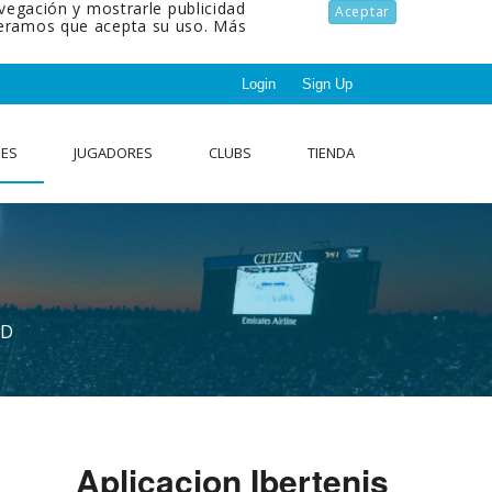
avegación y mostrarle publicidad
Aceptar
ideramos que acepta su uso.
Más
Login
Sign Up
NES
JUGADORES
CLUBS
TIENDA
AD
Aplicacion Ibertenis