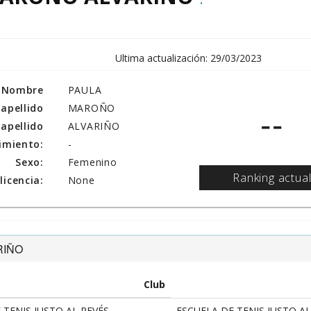
Ultima actualización: 29/03/2023
Nombre
PAULA
 apellido
MAROÑO
--
apellido
ALVARIÑO
imiento:
-
Sexo:
Femenino
Ranking actua
icencia:
None
RIÑO
Club
 TENIS JUSTO AL REVÉS
ESCUELA DE TENIS JUSTO AL