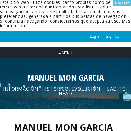
Este sitio web utiliza cookies, tanto propias como de
Aceptar
terceros para recopilar información estadística sobre
su navegación y mostrarle publicidad relacionada con sus
preferencias, generada a partir de sus pautas de navegación.
Si continua navegando, consideramos que acepta su uso.
Más
información
Login
Sign Up
≡
MENU
MANUEL MON GARCIA
INFORMACIÓN, HISTÓRICO, EVOLUCIÓN, HEAD-TO-
HEAD
MANUEL MON GARCIA
.