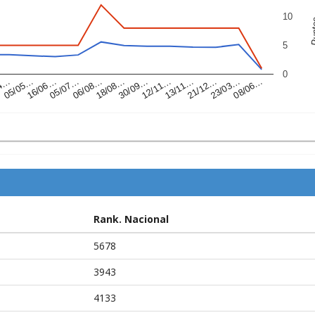
10
Pu
5
0
05/07…
13/11…
05/05…
30/09…
08/06…
06/08…
21/12…
16/06…
12/11…
04…
18/08…
23/03…
Rank. Nacional
5678
3943
4133