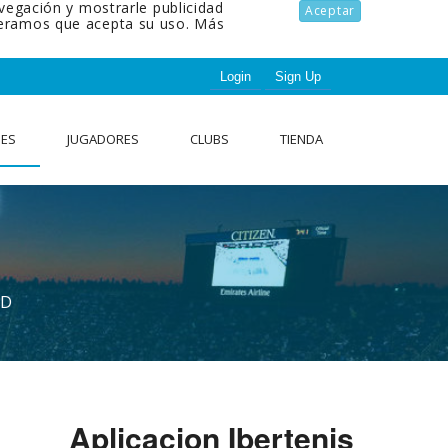
avegación y mostrarle publicidad
Aceptar
ideramos que acepta su uso.
Más
Login
Sign Up
NES
JUGADORES
CLUBS
TIENDA
AD
Aplicacion Ibertenis