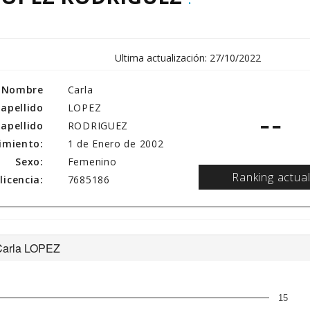
Ultima actualización: 27/10/2022
Nombre
Carla
 apellido
LOPEZ
--
apellido
RODRIGUEZ
imiento:
1 de Enero de 2002
Sexo:
Femenino
Ranking actua
icencia:
7685186
e Carla LOPEZ
15