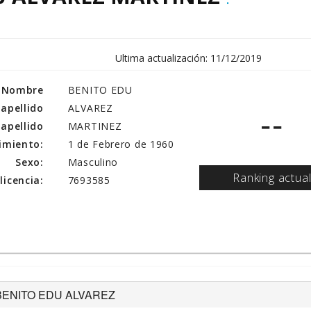
Ultima actualización: 11/12/2019
Nombre
BENITO EDU
 apellido
ALVAREZ
--
apellido
MARTINEZ
imiento:
1 de Febrero de 1960
Sexo:
Masculino
Ranking actua
icencia:
7693585
 de BENITO EDU ALVAREZ