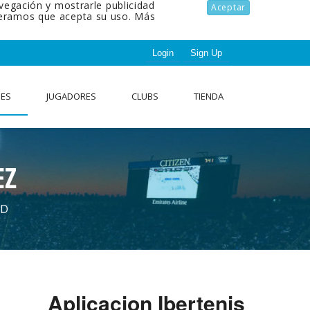
avegación y mostrarle publicidad
Aceptar
ideramos que acepta su uso.
Más
Login
Sign Up
NES
JUGADORES
CLUBS
TIENDA
EZ
AD
Aplicacion Ibertenis