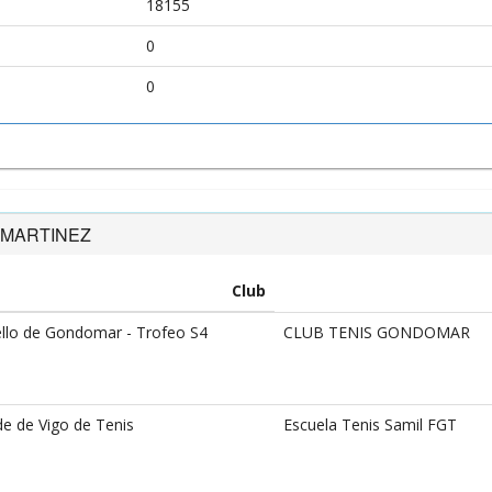
18155
0
0
Z MARTINEZ
Club
llo de Gondomar - Trofeo S4
CLUB TENIS GONDOMAR
e de Vigo de Tenis
Escuela Tenis Samil FGT