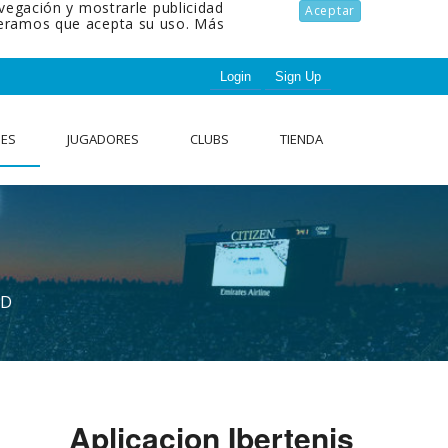
avegación y mostrarle publicidad
Aceptar
ideramos que acepta su uso.
Más
Login
Sign Up
NES
JUGADORES
CLUBS
TIENDA
AD
Aplicacion Ibertenis