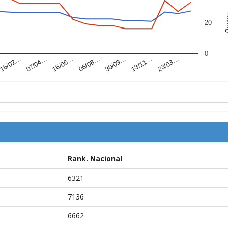
Pu
20
0
07/04…
30/09…
16/02…
06/08…
23/03…
16/06…
13/11…
Rank. Nacional
6321
7136
6662