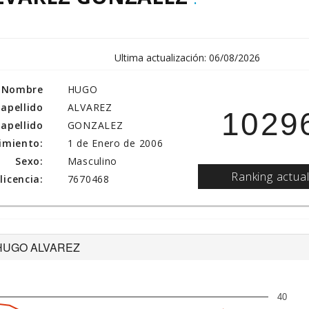
Ultima actualización: 06/08/2026
Nombre
HUGO
 apellido
ALVAREZ
1029
apellido
GONZALEZ
imiento:
1 de Enero de 2006
Sexo:
Masculino
Ranking actua
icencia:
7670468
 de HUGO ALVAREZ
40