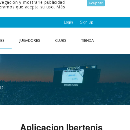
avegación y mostrarle publicidad
Aceptar
ideramos que acepta su uso.
Más
Login
Sign Up
NES
JUGADORES
CLUBS
TIENDA
AD
Aplicacion Ibertenis