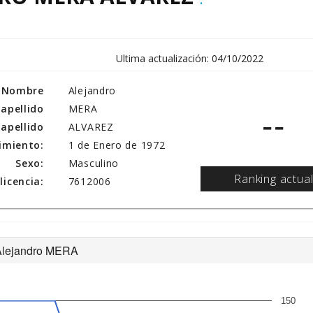
Ultima actualización: 04/10/2022
Nombre
Alejandro
 apellido
MERA
--
apellido
ALVAREZ
imiento:
1 de Enero de 1972
Sexo:
Masculino
Ranking actua
icencia:
7612006
e Alejandro MERA
150