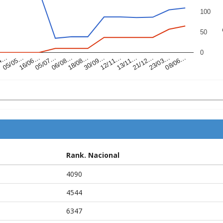
100
P
50
0
05/07…
13/11…
05/05…
30/09…
08/06…
06/08…
21/12…
16/06…
12/11…
04…
18/08…
23/03…
Rank. Nacional
4090
4544
6347