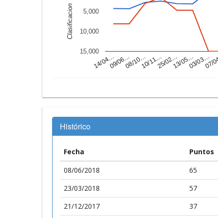
Clasificacion
5,000
10,000
15,000
10/11…
09/06…
03/03…
25/02…
08/10…
07/
14/04…
13/05…
Histórico
Fecha
Puntos
08/06/2018
65
23/03/2018
57
21/12/2017
37