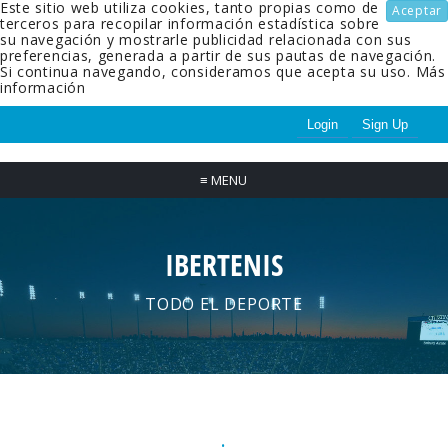
Este sitio web utiliza cookies, tanto propias como de
Aceptar
terceros para recopilar información estadística sobre
su navegación y mostrarle publicidad relacionada con sus
preferencias, generada a partir de sus pautas de navegación.
Si continua navegando, consideramos que acepta su uso.
Más
información
Login
Sign Up
≡
MENU
IBERTENIS
TODO EL DEPORTE
.