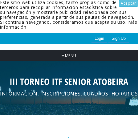
Este sitio web utiliza cookies, tanto propias como de
Aceptar
terceros para recopilar información estadística sobre
su navegación y mostrarle publicidad relacionada con sus
preferencias, generada a partir de sus pautas de navegación.
Si continua navegando, consideramos que acepta su uso.
Más
información
Login
Sign Up
≡
MENU
III TORNEO ITF SENIOR ATOBEIRA
INFORMACIÓN, INSCRIPCIONES, CUADROS, HORARIOS
.