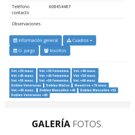
Teléfono
608454487
contacto
Observaciones
Información general
Cuadros
O. juego
Inscritos
Vet.+30 masc.
Vet.+30 Femenina
Vet.+40 masc.
Vet.+45 masc.
Vet.+45 Femenina
Vet.+50 masc.
Vet.+55 masc.
Vet.+55 femenina
Vet.+60 masc.
Dobles Veteranas
Dobles Mixtos
Maestros +70 masc
Vet-+65 masc.
Dobles Masculino +45
Dobles Masculino +55
Dobles Veteranos +65
GALERÍA
FOTOS
.