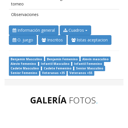
torneo
Observaciones
Información general
Cuadros
O. juego
Inscritos
listas aceptacion
Benjamin Masculino
Benjamin Femenino
Alevin masculino
Alevin femenino
Infantil Masculino
Infantil Femenino
Cadete Masculino
Cadete Femenino
Senior Masculino
Senior Femenino
Veteranas +35
Veteranos +55
GALERÍA
FOTOS
.