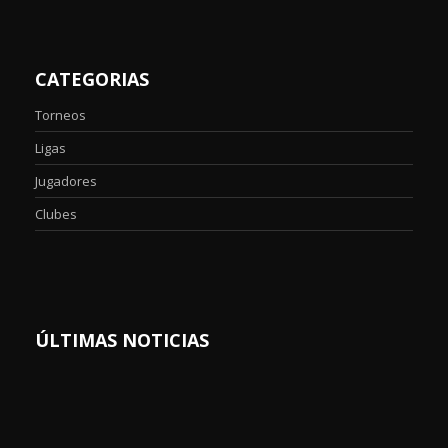
CATEGORIAS
Torneos
Ligas
Jugadores
Clubes
ÚLTIMAS NOTICIAS