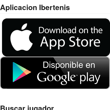
Aplicacion Ibertenis
Buscar jugador