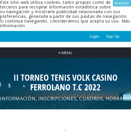
Este sitio web utiliza cookies, tanto propias como de
Aceptar
terceros para recopilar información estadística sobre
su navegación y mostrarle publicidad relacionada con sus
preferencias, generada a partir de sus pautas de navegación.
Si continua navegando, consideramos que acepta su uso.
Más
información
Login
Sign Up
≡
MENU
II TORNEO TENIS VOLK CASINO
FERROLANO T.C 2022
INFORMACIÓN, INSCRIPCIONES, CUADROS, HORARIOS
.