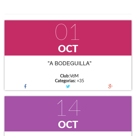
01
OCT
"A BODEGUILLA"
Club:
VdM
Categorias:
+35
14
OCT