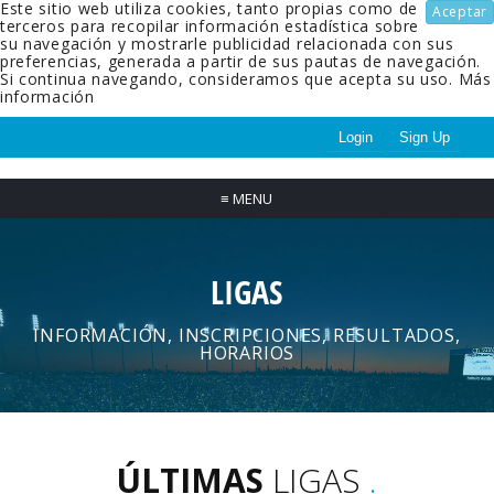
Este sitio web utiliza cookies, tanto propias como de
Aceptar
terceros para recopilar información estadística sobre
su navegación y mostrarle publicidad relacionada con sus
preferencias, generada a partir de sus pautas de navegación.
Si continua navegando, consideramos que acepta su uso.
Más
información
Login
Sign Up
≡
MENU
LIGAS
INFORMACIÓN, INSCRIPCIONES, RESULTADOS,
HORARIOS
ÚLTIMAS
LIGAS
.