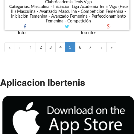
Club:
Academia Tenis Vigo
Categorias:
Masculina - Iniciación
Liga Academia Tenis Vigo (Fase
III)
Masculina - Avanzado
Masculina - Competición
Femenina -
Iniciación
Femenina - Avanzado
Femenina - Perfeccionamiento
Femenina - Competición
Info
Info
Info
Info
Info
Inscritos
Inscritos
Inscritos
Inscritos
Inscritos
«
←
1
2
3
4
5
6
7
→
»
Aplicacion Ibertenis