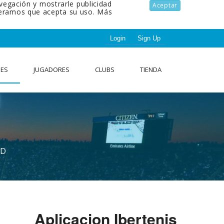
avegación y mostrarle publicidad
Aceptar
ideramos que acepta su uso.
Más
Login
Sign Up
NES
JUGADORES
CLUBS
TIENDA
AD
Aplicacion Ibertenis