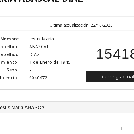
Ultima actualización: 22/10/2025
Nombre
Jesus Maria
 apellido
ABASCAL
1541
apellido
DIAZ
imiento:
1 de Enero de 1945
Sexo:
-
Ranking actua
icencia:
6040472
de Jesus Maria ABASCAL
1