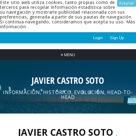
Este sitio web utiliza cookies, tanto propias como de
Aceptar
terceros para recopilar información estadística sobre
su navegación y mostrarle publicidad relacionada con sus
preferencias, generada a partir de sus pautas de navegación.
Si continua navegando, consideramos que acepta su uso.
Más
información
Login
Sign Up
≡
MENU
JAVIER CASTRO SOTO
INFORMACIÓN, HISTÓRICO, EVOLUCIÓN, HEAD-TO-
HEAD
JAVIER CASTRO SOTO
.