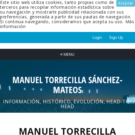
Este sitio web utiliza cookies, tanto propias como de
Aceptar
terceros para recopilar información estadística sobre
su navegación y mostrarle publicidad relacionada con sus
preferencias, generada a partir de sus pautas de navegación.
Si continua navegando, consideramos que acepta su uso.
Más
información
Login
Sign Up
≡
MENU
MANUEL TORRECILLA SÁNCHEZ-
MATEOS
INFORMACIÓN, HISTÓRICO, EVOLUCIÓN, HEAD-TO-
HEAD
MANUEL TORRECILLA