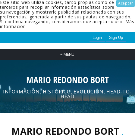
Este sitio web utiliza cookies, tanto propias como de
Aceptar
terceros para recopilar información estadística sobre
su navegación y mostrarle publicidad relacionada con sus
preferencias, generada a partir de sus pautas de navegación.
Si continua navegando, consideramos que acepta su uso.
Más
información
Login
Sign Up
≡
MENU
MARIO REDONDO BORT
INFORMACIÓN, HISTÓRICO, EVOLUCIÓN, HEAD-TO-
HEAD
MARIO REDONDO BORT
.