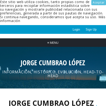
Este sitio web utiliza cookies, tanto propias como de
Aceptar
terceros para recopilar información estadística sobre
su navegación y mostrarle publicidad relacionada con sus
preferencias, generada a partir de sus pautas de navegación.
Si continua navegando, consideramos que acepta su uso.
Más
información
Login
Sign Up
≡
MENU
JORGE CUMBRAO LÓPEZ
INFORMACIÓN, HISTÓRICO, EVOLUCIÓN, HEAD-TO-
HEAD
JORGE CUMBRAO LÓPEZ
.