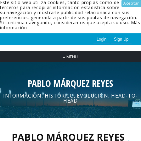
Este sitio web utiliza cookies, tanto propias como de
Aceptar
terceros para recopilar información estadística sobre
su navegación y mostrarle publicidad relacionada con sus
preferencias, generada a partir de sus pautas de navegación.
Si continua navegando, consideramos que acepta su uso.
Más
información
Login
Sign Up
≡
MENU
PABLO MÁRQUEZ REYES
INFORMACIÓN, HISTÓRICO, EVOLUCIÓN, HEAD-TO-
HEAD
PABLO MÁRQUEZ REYES
.