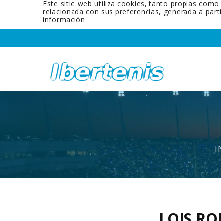
Este sitio web utiliza cookies, tanto propias como
relacionada con sus preferencias, generada a par
información
I
LOIS R