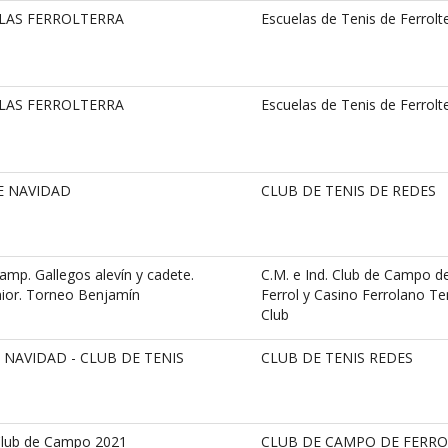
ELAS FERROLTERRA
Escuelas de Tenis de Ferrolt
ELAS FERROLTERRA
Escuelas de Tenis de Ferrolt
E NAVIDAD
CLUB DE TENIS DE REDES
p. Gallegos alevín y cadete.
C.M. e Ind. Club de Campo d
nior. Torneo Benjamín
Ferrol y Casino Ferrolano Te
Club
 NAVIDAD - CLUB DE TENIS
CLUB DE TENIS REDES
 Club de Campo 2021
CLUB DE CAMPO DE FERRO