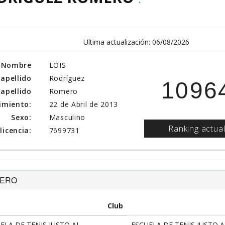
Ultima actualización: 06/08/2026
Nombre
LOIS
 apellido
Rodríguez
1096
apellido
Romero
imiento:
22 de Abril de 2013
Sexo:
Masculino
Ranking actua
icencia:
7699731
MERO
Club
ELA DE TENIS JUSTO AL
ESCUELA DE TENIS JUSTO A