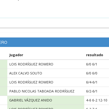
MERO
Jugador
resultado
LOIS RODRÍGUEZ ROMERO
6/0 6/1
ALEX CALVO SOUTO
6/0 6/0
LOIS RODRÍGUEZ ROMERO
6/4-6/1
PABLO NICOLAS TABOADA RODRÍGUEZ
6/2-6/1
GABRIEL VÁZQUEZ ANIDO
4-6 6-2 12-10