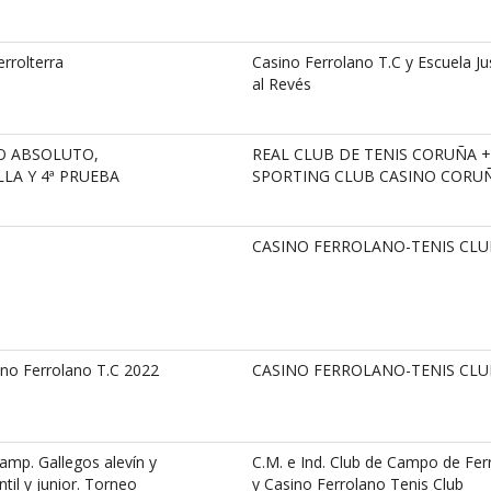
errolterra
Casino Ferrolano T.C y Escuela Ju
al Revés
O ABSOLUTO,
REAL CLUB DE TENIS CORUÑA +
LLA Y 4ª PRUEBA
SPORTING CLUB CASINO CORU
CASINO FERROLANO-TENIS CLU
ino Ferrolano T.C 2022
CASINO FERROLANO-TENIS CLU
mp. Gallegos alevín y
C.M. e Ind. Club de Campo de Fer
til y junior. Torneo
y Casino Ferrolano Tenis Club