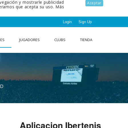
avegación y mostrarle publicidad
Aceptar
ideramos que acepta su uso.
Más
Login
Sign Up
NES
JUGADORES
CLUBS
TIENDA
AD
Aplicacion Ibertenis