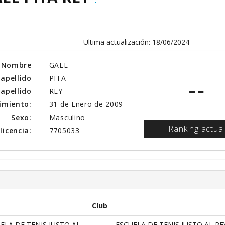
Ultima actualización: 18/06/2024
Nombre
GAEL
 apellido
PITA
--
apellido
REY
imiento:
31 de Enero de 2009
Sexo:
Masculino
Ranking actua
icencia:
7705033
Club
ELA DE TENIS JUSTO AL
ESCUELA DE TENIS JUSTO AL RE