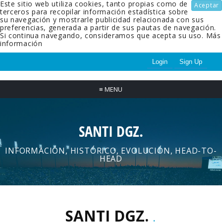
Este sitio web utiliza cookies, tanto propias como de
Aceptar
terceros para recopilar información estadística sobre
su navegación y mostrarle publicidad relacionada con sus
preferencias, generada a partir de sus pautas de navegación.
Si continua navegando, consideramos que acepta su uso.
Más
información
Login
Sign Up
≡
MENU
SANTI DGZ.
INFORMACIÓN, HISTÓRICO, EVOLUCIÓN, HEAD-TO-
HEAD
SANTI DGZ.
.