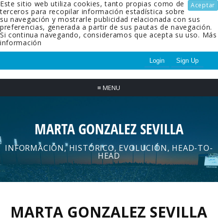
Este sitio web utiliza cookies, tanto propias como de
Aceptar
terceros para recopilar información estadística sobre
su navegación y mostrarle publicidad relacionada con sus
preferencias, generada a partir de sus pautas de navegación.
Si continua navegando, consideramos que acepta su uso.
Más
información
Login
Sign Up
≡
MENU
MARTA GONZALEZ SEVILLA
INFORMACIÓN, HISTÓRICO, EVOLUCIÓN, HEAD-TO-
HEAD
MARTA GONZALEZ SEVILLA