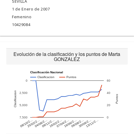
SEVILLA
1 de Enero de 2007
Femenino
10429084
Evolución de la clasificación y los puntos de Marta
GONZALEZ
Clasificación Nacional
Clasificacion
Puntos
0
60
Clasificacion
2,500
40
Puntos
5,000
20
7,500
0
08/10/2…
25/02/2…
04/08/2…
08/11/2…
16/02/2…
07/04/2…
16/06/2…
06/08/2…
30/09/2…
13/11/2…