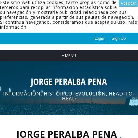
Este sitio web utiliza cookies, tanto propias como de
Aceptar
terceros para recopilar información estadística sobre
su navegación y mostrarle publicidad relacionada con sus
preferencias, generada a partir de sus pautas de navegación.
Si continua navegando, consideramos que acepta su uso.
Más
información
Login
Sign Up
≡
MENU
JORGE PERALBA PENA
INFORMACIÓN, HISTÓRICO, EVOLUCIÓN, HEAD-TO-
HEAD
JORGE PERALBA PENA
.