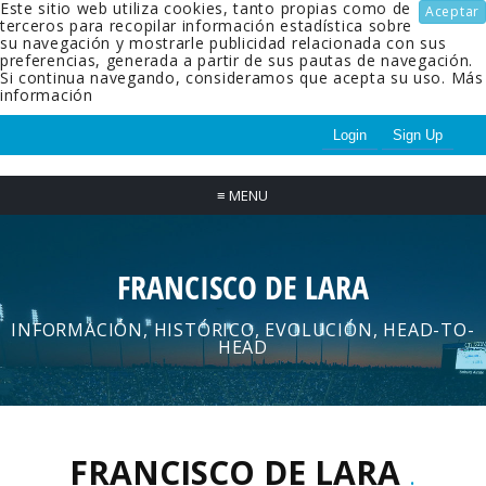
Este sitio web utiliza cookies, tanto propias como de
Aceptar
terceros para recopilar información estadística sobre
su navegación y mostrarle publicidad relacionada con sus
preferencias, generada a partir de sus pautas de navegación.
Si continua navegando, consideramos que acepta su uso.
Más
información
Login
Sign Up
≡
MENU
FRANCISCO DE LARA
INFORMACIÓN, HISTÓRICO, EVOLUCIÓN, HEAD-TO-
HEAD
FRANCISCO DE LARA
.