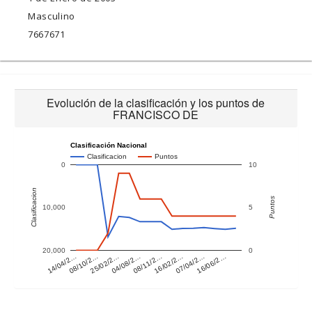
Masculino
7667671
Evolución de la clasificación y los puntos de
FRANCISCO DE
Clasificación Nacional
Clasificacion
Puntos
0
10
Clasificacion
Puntos
10,000
5
20,000
0
14/04/2…
08/10/2…
25/02/2…
04/08/2…
08/11/2…
16/02/2…
07/04/2…
16/06/2…