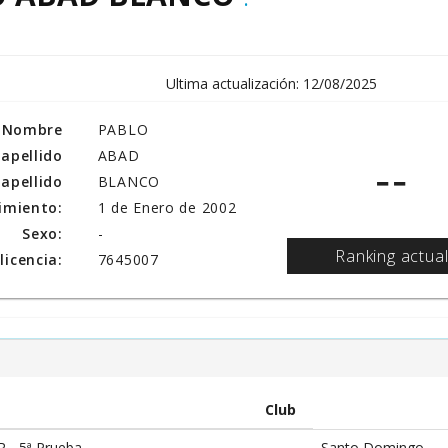
Ultima actualización: 12/08/2025
Nombre
PABLO
 apellido
ABAD
--
apellido
BLANCO
imiento:
1 de Enero de 2002
Sexo:
-
Ranking actua
icencia:
7645007
Club
 - 5ª Prueba
Santo Domingo