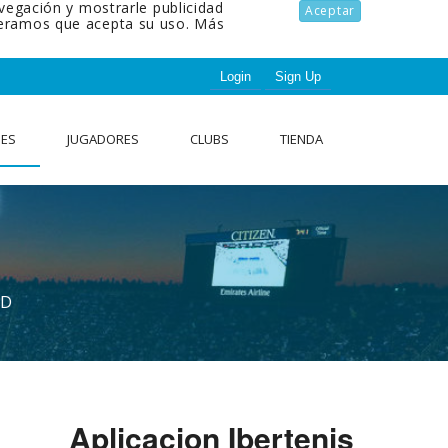
avegación y mostrarle publicidad
Aceptar
ideramos que acepta su uso.
Más
Login
Sign Up
NES
JUGADORES
CLUBS
TIENDA
AD
Aplicacion Ibertenis