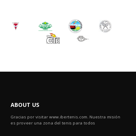
ABOUT US
Gracias por visitar www.ibertenis.com. Nuestra misión
es proveer una zona del tenis para todos